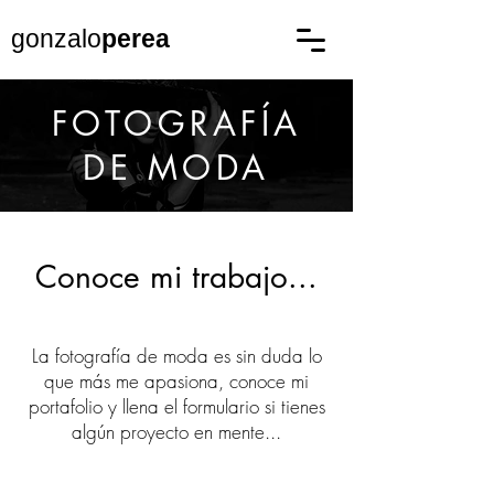
gonzalo
perea
FOTOGRAFÍA
DE MODA
Conoce mi trabajo...
La fotografía de moda es sin duda lo
que más me apasiona, conoce mi
portafolio y llena el formulario si tienes
algún proyecto en mente...